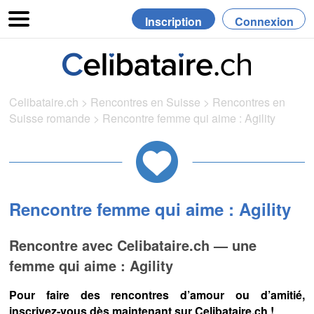
Inscription
Connexion
Celibataire.ch
>
Rencontres en Suisse
>
Rencontres en
Suisse romande
>
Rencontre femme qui aime : Agility
Rencontre femme qui aime : Agility
Rencontre avec Celibataire.ch — une
femme qui aime : Agility
Pour faire des rencontres d’amour ou d’amitié,
inscrivez-vous dès maintenant sur Celibataire.ch !