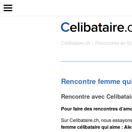
Celibataire.ch
>
Rencontres en S
Rencontre femme qui
Rencontre avec Celibata
Pour faire des rencontres d’amo
Sur Celibataire.ch, nous essayon
femme célibataire qui aime : A