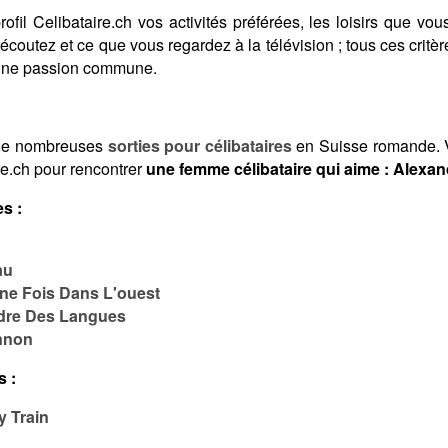
fil Celibataire.ch vos activités préférées, les loisirs que vous
coutez et ce que vous regardez à la télévision ; tous ces crit
 une passion commune.
de nombreuses
sorties pour célibataires
en Suisse romande. V
re.ch pour rencontrer
une femme célibataire qui aime : Alex
s :
au
Une Fois Dans L'ouest
dre Des Langues
nnon
s :
 Train