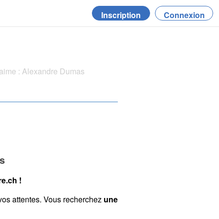
Inscription
Connexion
aime : Alexandre Dumas
s
e.ch !
vos attentes. Vous recherchez
une