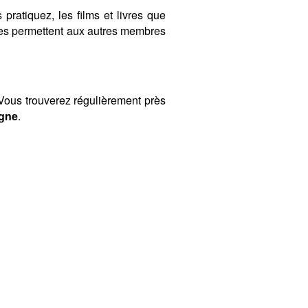
 pratiquez, les films et livres que
ères permettent aux autres membres
ous trouverez régulièrement près
agne
.