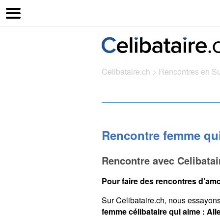
Celibataire.ch
>
Rencontres en S
Rencontre femme qui
Rencontre avec Celibata
Pour faire des rencontres d’amo
Sur Celibataire.ch, nous essayon
femme célibataire qui aime : Al