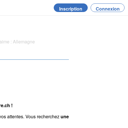
Inscription
Connexion
aime : Allemagne
e.ch !
vos attentes. Vous recherchez
une