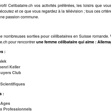
fil Celibataire.ch vos activités préférées, les loisirs que vous
coutez et ce que vous regardez à la télévision ; tous ces crit
 une passion commune.
de nombreuses
sorties pour célibataires
en Suisse romande. V
re.ch pour rencontrer
une femme célibataire qui aime : Allem
s :
alek
enri Keller
Buyers Club
Scientifiques
s :
 Ages
x Professionnels