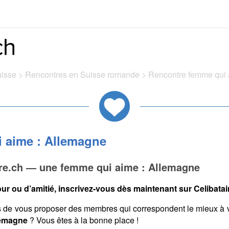
uisse
>
Rencontres en Suisse romande
>
Rencontre femme qui 
 aime : Allemagne
ire.ch — une femme qui aime : Allemagne
ur ou d’amitié, inscrivez-vous dès maintenant sur Celibatair
s de vous proposer des membres qui correspondent le mieux à 
lemagne
? Vous êtes à la bonne place !