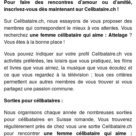
Pour faire des rencontres d’amour ou d’amitié,
inscrivez-vous dès maintenant sur Celibataire.ch !
Sur Celibataire.ch, nous essayons de vous proposer des
membres qui correspondent le mieux à vos attentes. Vous
recherchez
une femme célibataire qui aime : Attelage
?
Vous êtes à la bonne place !
Vous pouvez indiquer sur votre profil Celibataire.ch vos
activités préférées, les loisirs que vous pratiquez, les films
et livres que vous aimez, la musique que vous écoutez et
ce que vous regardez à la télévision ; tous ces critères
permettent aux autres membres de vous trouver si vous
partagez une passion commune.
Sorties pour célibataires :
Nous organisons chaque année de nombreuses
sorties
pour célibataires
en Suisse romande. Vous trouverez
régulièrement près de chez vous une sortie Celibataire.ch
pour rencontrer
une femme célibataire qui aime :