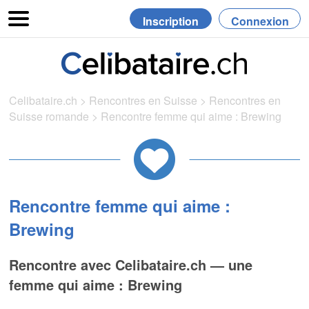
Inscription
Connexion
Celibataire.ch
>
Rencontres en Suisse
>
Rencontres en
Suisse romande
>
Rencontre femme qui aime : Brewing
Rencontre femme qui aime :
Brewing
Rencontre avec Celibataire.ch — une
femme qui aime : Brewing