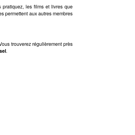
 pratiquez, les films et livres que
ères permettent aux autres membres
ous trouverez régulièrement près
sel
.