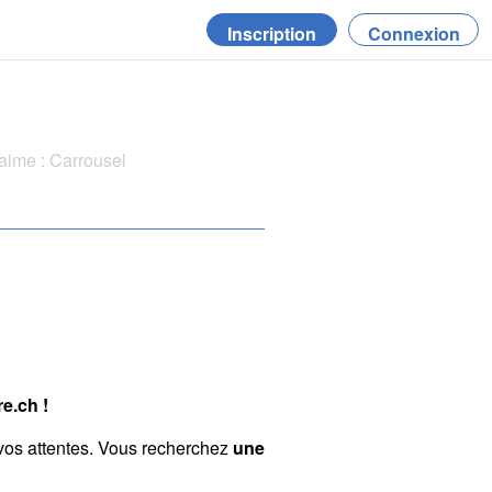
Inscription
Connexion
aime : Carrousel
e.ch !
vos attentes. Vous recherchez
une