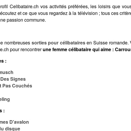
fil Celibataire.ch vos activités préférées, les loisirs que vous
coutez et ce que vous regardez à la télévision ; tous ces crit
 une passion commune.
de nombreuses
sorties pour célibataires
en Suisse romande. V
re.ch pour rencontrer
une femme célibataire qui aime : Carrou
s :
rmusch
 Des Signes
st Pas Couchés
eling
s :
mes D'avalon
du disque