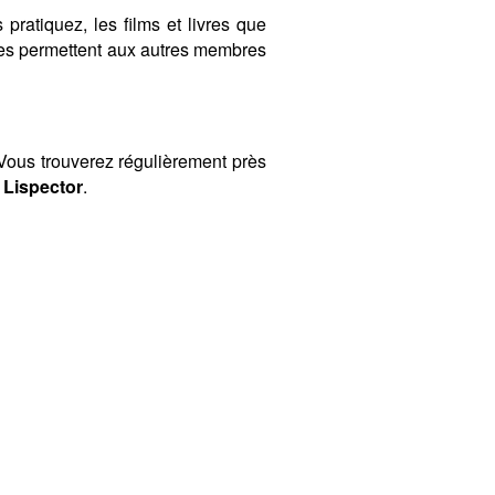
 pratiquez, les films et livres que
ères permettent aux autres membres
ous trouverez régulièrement près
 Lispector
.