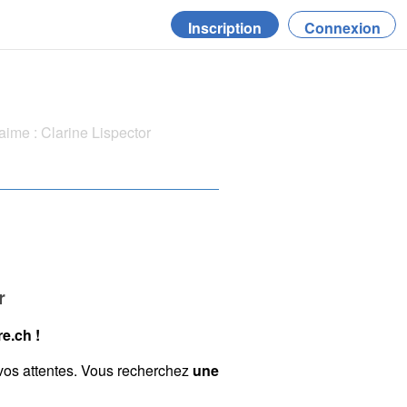
Inscription
Connexion
ime : Clarine Lispector
r
e.ch !
vos attentes. Vous recherchez
une