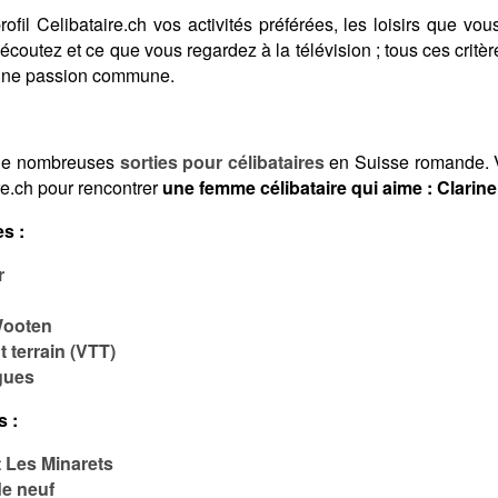
fil Celibataire.ch vos activités préférées, les loisirs que vous
coutez et ce que vous regardez à la télévision ; tous ces crit
 une passion commune.
de nombreuses
sorties pour célibataires
en Suisse romande. V
re.ch pour rencontrer
une femme célibataire qui aime : Clarine
s :
r
Wooten
 terrain (VTT)
gues
s :
 Les Minarets
de neuf