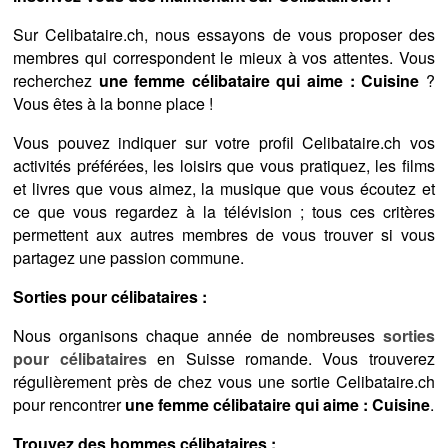
Sur Celibataire.ch, nous essayons de vous proposer des
membres qui correspondent le mieux à vos attentes. Vous
recherchez
une femme célibataire qui aime : Cuisine
?
Vous êtes à la bonne place !
Vous pouvez indiquer sur votre profil Celibataire.ch vos
activités préférées, les loisirs que vous pratiquez, les films
et livres que vous aimez, la musique que vous écoutez et
ce que vous regardez à la télévision ; tous ces critères
permettent aux autres membres de vous trouver si vous
partagez une passion commune.
Sorties pour célibataires :
Nous organisons chaque année de nombreuses
sorties
pour célibataires
en Suisse romande. Vous trouverez
régulièrement près de chez vous une sortie Celibataire.ch
pour rencontrer
une femme célibataire qui aime : Cuisine
.
Trouvez des hommes célibataires :