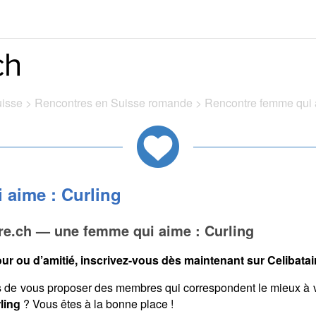
uisse
>
Rencontres en Suisse romande
>
Rencontre femme qui a
 aime : Curling
re.ch — une femme qui aime : Curling
ur ou d’amitié, inscrivez-vous dès maintenant sur Celibatair
s de vous proposer des membres qui correspondent le mieux à 
ling
? Vous êtes à la bonne place !