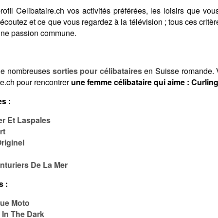
fil Celibataire.ch vos activités préférées, les loisirs que vous
coutez et ce que vous regardez à la télévision ; tous ces crit
 une passion commune.
de nombreuses
sorties pour célibataires
en Suisse romande. V
re.ch pour rencontrer
une femme célibataire qui aime : Curlin
s :
r Et Laspales
rt
riginel
nturiers De La Mer
s :
que Moto
 In The Dark