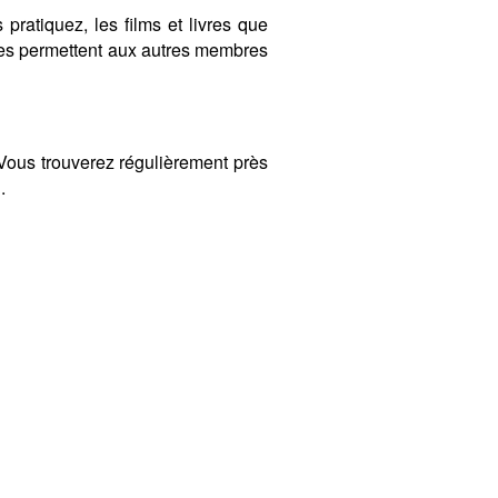
 pratiquez, les films et livres que
ères permettent aux autres membres
ous trouverez régulièrement près
g
.