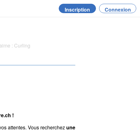
Inscription
Connexion
ime : Curling
e.ch !
vos attentes. Vous recherchez
une