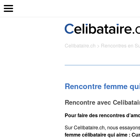
Celibataire.ch
>
Rencontres en S
Rencontre femme qui
Rencontre avec Celibatai
Pour faire des rencontres d’amo
Sur Celibataire.ch, nous essayon
femme célibataire qui aime : Cur