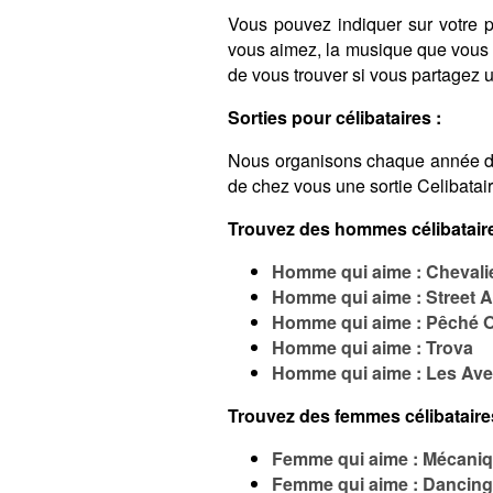
Vous pouvez indiquer sur votre pro
vous aimez, la musique que vous é
de vous trouver si vous partagez
Sorties pour célibataires :
Nous organisons chaque année 
de chez vous une sortie Celibatai
Trouvez des hommes célibataire
Homme qui aime : Chevalie
Homme qui aime : Street A
Homme qui aime : Pêché O
Homme qui aime : Trova
Homme qui aime : Les Ave
Trouvez des femmes célibataire
Femme qui aime : Mécani
Femme qui aime : Dancing