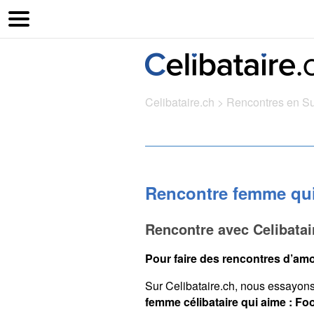
Celibataire.ch
>
Rencontres en S
Rencontre femme qui
Rencontre avec Celibatai
Pour faire des rencontres d’amo
Sur Celibataire.ch, nous essayon
femme célibataire qui aime : Foo