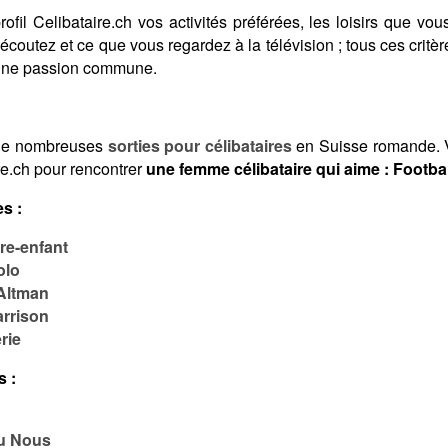
fil Celibataire.ch vos activités préférées, les loisirs que vous
coutez et ce que vous regardez à la télévision ; tous ces crit
 une passion commune.
de nombreuses
sorties pour célibataires
en Suisse romande. V
re.ch pour rencontrer
une femme célibataire qui aime : Footbal
s :
re-enfant
olo
Altman
arrison
rie
s :
Au Nous