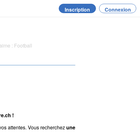
Inscription
Connexion
ime : Football
e.ch !
vos attentes. Vous recherchez
une