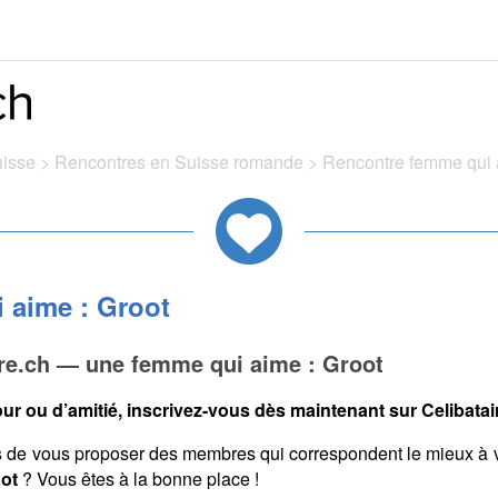
uisse
>
Rencontres en Suisse romande
>
Rencontre femme qui 
 aime : Groot
ire.ch — une femme qui aime : Groot
ur ou d’amitié, inscrivez-vous dès maintenant sur Celibatair
s de vous proposer des membres qui correspondent le mieux à 
oot
? Vous êtes à la bonne place !