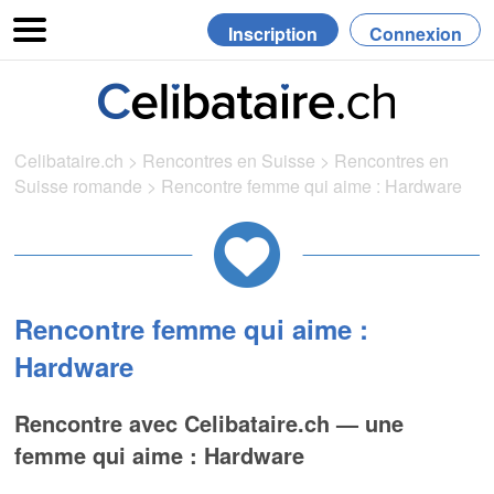
Inscription
Connexion
Celibataire.ch
>
Rencontres en Suisse
>
Rencontres en
Suisse romande
>
Rencontre femme qui aime : Hardware
Rencontre femme qui aime :
Hardware
Rencontre avec Celibataire.ch — une
femme qui aime : Hardware