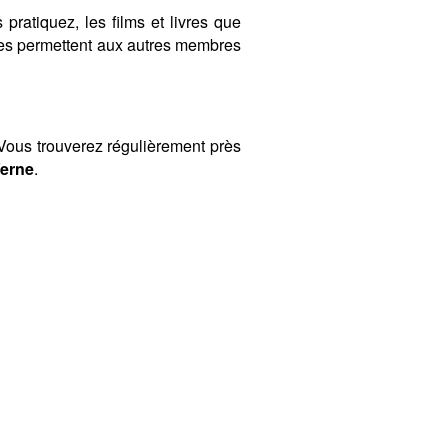
 pratiquez, les films et livres que
ères permettent aux autres membres
ous trouverez régulièrement près
Verne
.