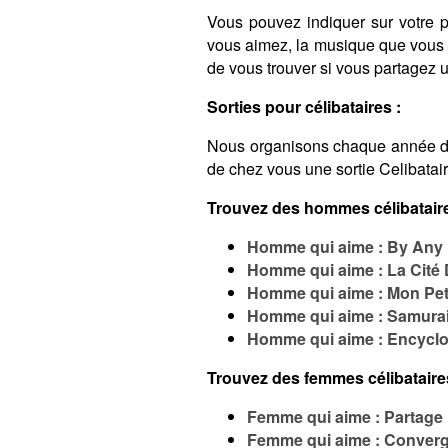
Vous pouvez indiquer sur votre pro
vous aimez, la musique que vous é
de vous trouver si vous partagez
Sorties pour célibataires :
Nous organisons chaque année 
de chez vous une sortie Celibatai
Trouvez des hommes célibataire
Homme qui aime : By Any
Homme qui aime : La Cité
Homme qui aime : Mon Peti
Homme qui aime : Samura
Homme qui aime : Encycl
Trouvez des femmes célibataire
Femme qui aime : Partage 
Femme qui aime : Conver