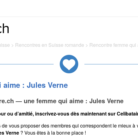
uisse
>
Rencontres en Suisse romande
>
Rencontre femme qui 
 aime : Jules Verne
re.ch — une femme qui aime : Jules Verne
ur ou d’amitié, inscrivez-vous dès maintenant sur Celibatair
s de vous proposer des membres qui correspondent le mieux à 
les Verne
? Vous êtes à la bonne place !