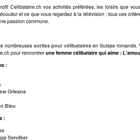
fil Celibataire.ch vos activités préférées, les loisirs que vous
coutez et ce que vous regardez à la télévision ; tous ces crit
 une passion commune.
de nombreuses
sorties pour célibataires
en Suisse romande. V
re.ch pour rencontrer
une femme célibataire qui aime : L'amou
s :
s
ew Orleans
n Bleu
s :
ss
lipp Sendker