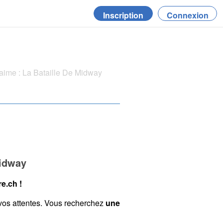
Inscription
Connexion
aime : La Bataille De Midway
Midway
e.ch !
vos attentes. Vous recherchez
une