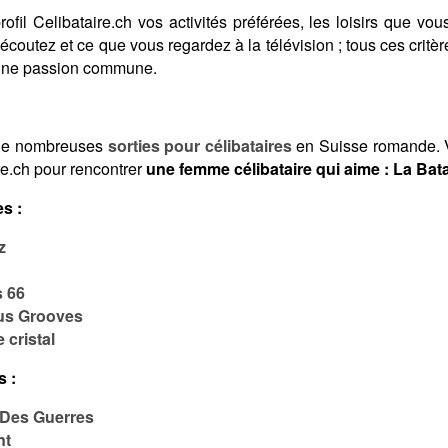
fil Celibataire.ch vos activités préférées, les loisirs que vous
coutez et ce que vous regardez à la télévision ; tous ces crit
 une passion commune.
de nombreuses
sorties pour célibataires
en Suisse romande. V
re.ch pour rencontrer
une femme célibataire qui aime : La Bat
s :
z
 66
ous Grooves
 cristal
s :
 Des Guerres
nt