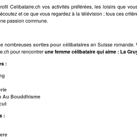
fil Celibataire.ch vos activités préférées, les loisirs que vous
coutez et ce que vous regardez à la télévision ; tous ces crit
 une passion commune.
de nombreuses
sorties pour célibataires
en Suisse romande. V
re.ch pour rencontrer
une femme célibataire qui aime : La Gru
s :
ng
rie
ion Au Bouddhisme
cut
s :
ere