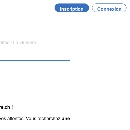
Inscription
Connexion
aime : La Gruyère
e.ch !
vos attentes. Vous recherchez
une