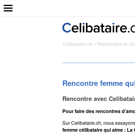
Celibataire.ch
>
Rencontres en S
Rencontre femme qui
Rencontre avec Celibata
Pour faire des rencontres d’amo
Sur Celibataire.ch, nous essayon
femme célibataire qui aime : La