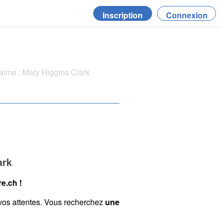
Inscription
Connexion
aime : Mary Higgins Clark
ark
e.ch !
vos attentes. Vous recherchez
une