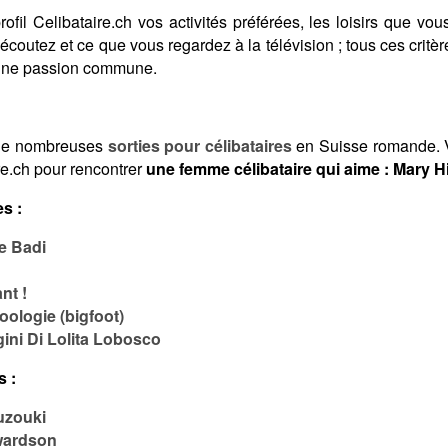
fil Celibataire.ch vos activités préférées, les loisirs que vous
coutez et ce que vous regardez à la télévision ; tous ces crit
 une passion commune.
de nombreuses
sorties pour célibataires
en Suisse romande. V
re.ch pour rencontrer
une femme célibataire qui aime : Mary H
s :
e Badi
nt !
ologie (bigfoot)
ini Di Lolita Lobosco
s :
uzouki
wardson