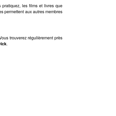
 pratiquez, les films et livres que
ères permettent aux autres membres
ous trouverez régulièrement près
Dick
.