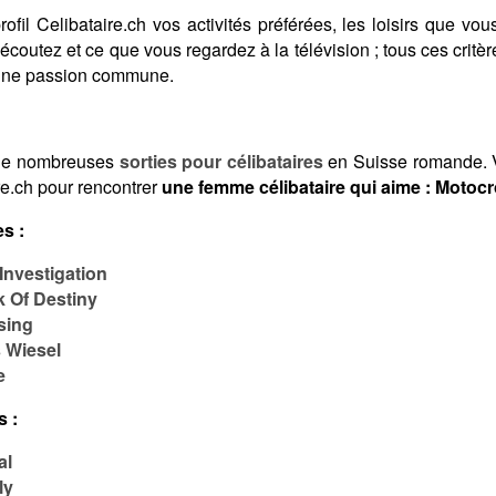
fil Celibataire.ch vos activités préférées, les loisirs que vous
coutez et ce que vous regardez à la télévision ; tous ces crit
 une passion commune.
de nombreuses
sorties pour célibataires
en Suisse romande. V
re.ch pour rencontrer
une femme célibataire qui aime : Motoc
s :
Investigation
 Of Destiny
sing
 Wiesel
e
s :
al
ly