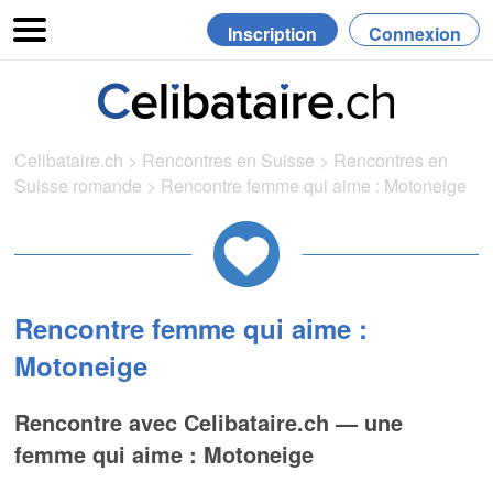
Inscription
Connexion
Celibataire.ch
>
Rencontres en Suisse
>
Rencontres en
Suisse romande
>
Rencontre femme qui aime : Motoneige
Rencontre femme qui aime :
Motoneige
Rencontre avec Celibataire.ch — une
femme qui aime : Motoneige