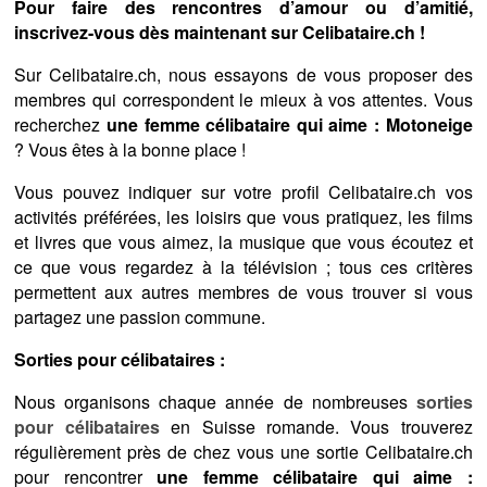
Pour faire des rencontres d’amour ou d’amitié,
inscrivez-vous dès maintenant sur Celibataire.ch !
Sur Celibataire.ch, nous essayons de vous proposer des
membres qui correspondent le mieux à vos attentes. Vous
recherchez
une femme célibataire qui aime : Motoneige
? Vous êtes à la bonne place !
Vous pouvez indiquer sur votre profil Celibataire.ch vos
activités préférées, les loisirs que vous pratiquez, les films
et livres que vous aimez, la musique que vous écoutez et
ce que vous regardez à la télévision ; tous ces critères
permettent aux autres membres de vous trouver si vous
partagez une passion commune.
Sorties pour célibataires :
Nous organisons chaque année de nombreuses
sorties
pour célibataires
en Suisse romande. Vous trouverez
régulièrement près de chez vous une sortie Celibataire.ch
pour rencontrer
une femme célibataire qui aime :