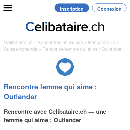
Inscription
Connexion
Celibataire.ch
>
Rencontres en Suisse
>
Rencontres en
Suisse romande
>
Rencontre femme qui aime : Outlander
Rencontre femme qui aime :
Outlander
Rencontre avec Celibataire.ch — une
femme qui aime : Outlander