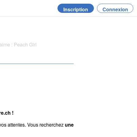
Inscription
Connexion
ime : Peach Girl
e.ch !
vos attentes. Vous recherchez
une