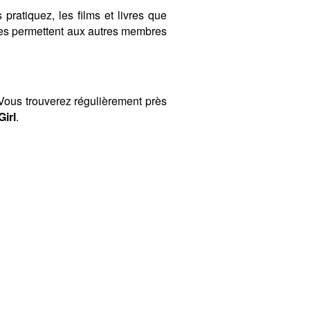
 pratiquez, les films et livres que
ères permettent aux autres membres
ous trouverez régulièrement près
Girl
.