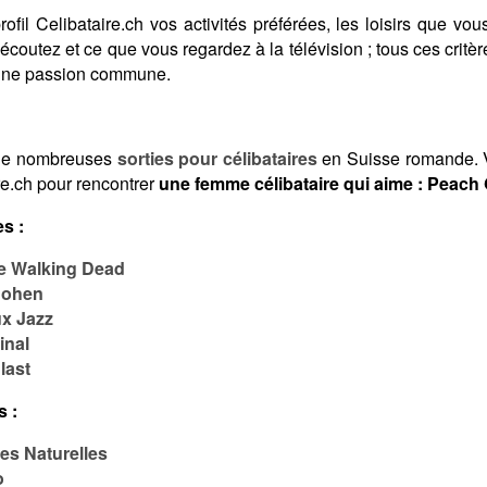
fil Celibataire.ch vos activités préférées, les loisirs que vous
coutez et ce que vous regardez à la télévision ; tous ces crit
 une passion commune.
de nombreuses
sorties pour célibataires
en Suisse romande. V
re.ch pour rencontrer
une femme célibataire qui aime : Peach 
s :
e Walking Dead
Cohen
x Jazz
inal
last
s :
es Naturelles
o