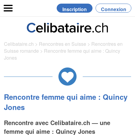
Inscription
Connexion
Celibataire.ch
>
Rencontres en Suisse
>
Rencontres en
Suisse romande
>
Rencontre femme qui aime : Quincy
Jones
Rencontre femme qui aime : Quincy
Jones
Rencontre avec Celibataire.ch — une
femme qui aime : Quincy Jones