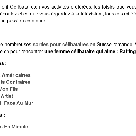
fil Celibataire.ch vos activités préférées, les loisirs que vous
coutez et ce que vous regardez à la télévision ; tous ces crit
 une passion commune.
de nombreuses
sorties pour célibataires
en Suisse romande. V
re.ch pour rencontrer
une femme célibataire qui aime : Rafting
s :
s Américaines
ts Contraires
Mon Fils
Artist
l: Face Au Mur
s :
s En Miracle