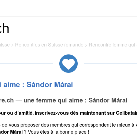
uisse
>
Rencontres en Suisse romande
>
Rencontre femme qui 
 aime : Sándor Márai
ire.ch — une femme qui aime : Sándor Márai
ur ou d’amitié, inscrivez-vous dès maintenant sur Celibatair
s de vous proposer des membres qui correspondent le mieux à 
ndor Márai
? Vous êtes à la bonne place !