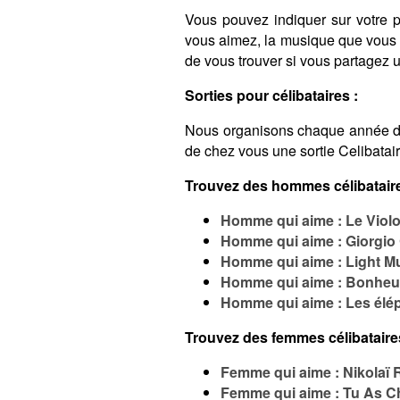
Vous pouvez indiquer sur votre pro
vous aimez, la musique que vous é
de vous trouver si vous partagez
Sorties pour célibataires :
Nous organisons chaque année 
de chez vous une sortie Celibatai
Trouvez des hommes célibataire
Homme qui aime : Le Viol
Homme qui aime : Giorgio 
Homme qui aime : Light M
Homme qui aime : Bonheu
Homme qui aime : Les élé
Trouvez des femmes célibataire
Femme qui aime : Nikolaï
Femme qui aime : Tu As C