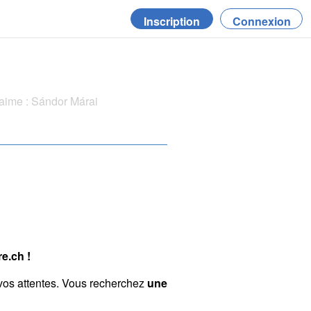
Inscription
Connexion
aime : Sándor Márai
e.ch !
vos attentes. Vous recherchez
une