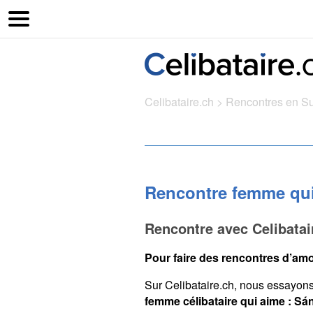
Celibataire.ch
>
Rencontres en S
Rencontre femme qui
Rencontre avec Celibata
Pour faire des rencontres d’amo
Sur Celibataire.ch, nous essayon
femme célibataire qui aime : Sá