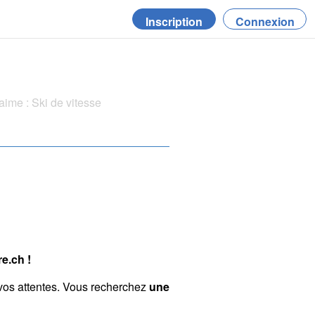
Inscription
Connexion
ime : Ski de vitesse
e.ch !
vos attentes. Vous recherchez
une