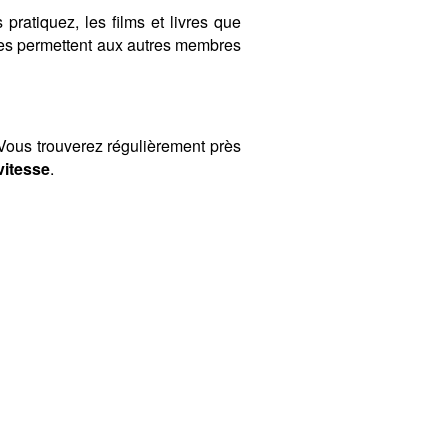
 pratiquez, les films et livres que
ères permettent aux autres membres
ous trouverez régulièrement près
vitesse
.