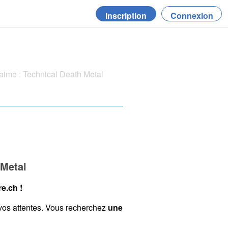
Inscription
Connexion
ime : Technical Death Metal
 Metal
e.ch !
vos attentes. Vous recherchez
une