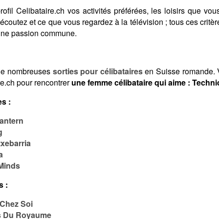
fil Celibataire.ch vos activités préférées, les loisirs que vous
coutez et ce que vous regardez à la télévision ; tous ces crit
 une passion commune.
de nombreuses
sorties pour célibataires
en Suisse romande. V
re.ch pour rencontrer
une femme célibataire qui aime : Techni
s :
antern
g
xebarria
a
Minds
s :
Chez Soi
és Du Royaume