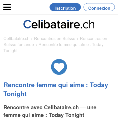
Inscription
Connexion
Celibataire.ch
>
Rencontres en Suisse
>
Rencontres en
Suisse romande
>
Rencontre femme qui aime : Today
Tonight
Rencontre femme qui aime : Today
Tonight
Rencontre avec Celibataire.ch — une
femme qui aime : Today Tonight