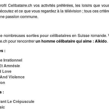
fil Celibataire.ch vos activités préférées, les loisirs que vous
coutez et ce que vous regardez à la télévision ; tous ces crit
 une passion commune.
de nombreuses
sorties pour célibataires
en Suisse romande. V
re.ch pour rencontrer
un homme célibataire qui aime : Aïkido
.
s :
 Irrationnel
Et Amnésie
d Love
 And Violence
ion
s :
vant Le Crépuscule
sic