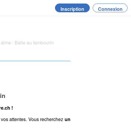
Inscription
Connexion
aime : Balle au tambourin
in
e.ch !
 vos attentes. Vous recherchez
un