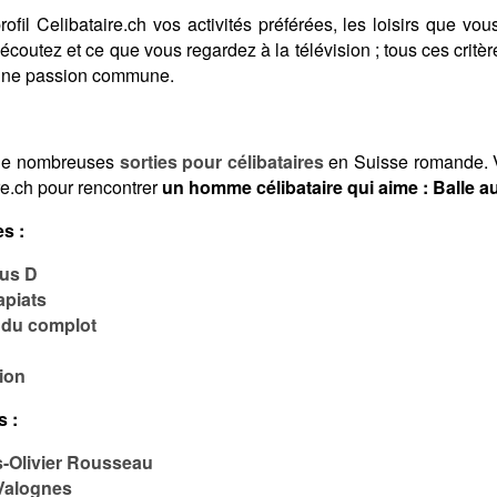
fil Celibataire.ch vos activités préférées, les loisirs que vous
coutez et ce que vous regardez à la télévision ; tous ces crit
 une passion commune.
de nombreuses
sorties pour célibataires
en Suisse romande. V
re.ch pour rencontrer
un homme célibataire qui aime : Balle a
s :
ous D
apiats
 du complot
ion
s :
s-Olivier Rousseau
 Valognes