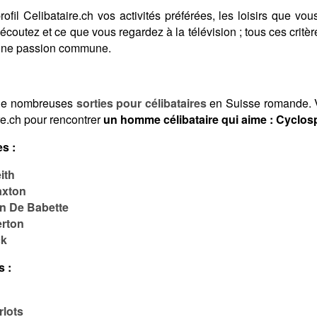
fil Celibataire.ch vos activités préférées, les loisirs que vous
coutez et ce que vous regardez à la télévision ; tous ces crit
 une passion commune.
de nombreuses
sorties pour célibataires
en Suisse romande. V
re.ch pour rencontrer
un homme célibataire qui aime : Cyclos
s :
ith
axton
in De Babette
erton
ck
s :
rlots