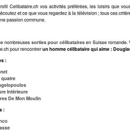
fil Celibataire.ch vos activités préférées, les loisirs que vous
coutez et ce que vous regardez à la télévision ; tous ces crit
 une passion commune.
de nombreuses
sorties pour célibataires
en Suisse romande. V
re.ch pour rencontrer
un homme célibataire qui aime : Dougl
s :
net
 quatre
ngelopoulos
re Intérieure
tres De Mon Moulin
s :
anco
basse