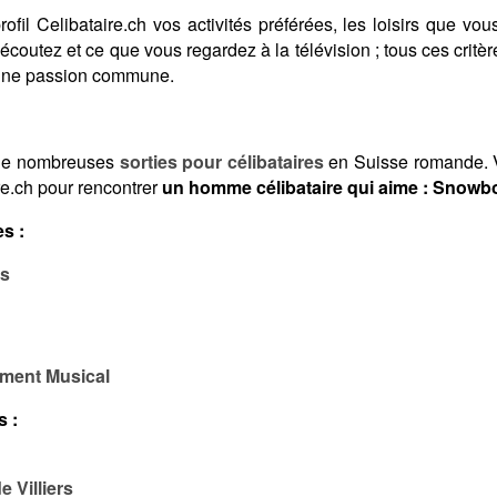
fil Celibataire.ch vos activités préférées, les loisirs que vous
coutez et ce que vous regardez à la télévision ; tous ces crit
 une passion commune.
de nombreuses
sorties pour célibataires
en Suisse romande. V
re.ch pour rencontrer
un homme célibataire qui aime : Snowb
s :
ss
ment Musical
s :
 Villiers