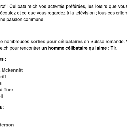
fil Celibataire.ch vos activités préférées, les loisirs que vous
coutez et ce que vous regardez à la télévision ; tous ces crit
 une passion commune.
de nombreuses
sorties pour célibataires
en Suisse romande. V
re.ch pour rencontrer
un homme célibataire qui aime : Tir
.
s :
 Mckennitt
iff
s
à Tuer
ll
s :
derson