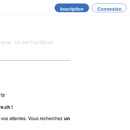
Inscription
Connexion
aime : Un été Pour Mourir
ir
e.ch !
 vos attentes. Vous recherchez
un