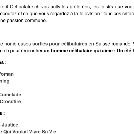
fil Celibataire.ch vos activités préférées, les loisirs que vous
coutez et ce que vous regardez à la télévision ; tous ces crit
 une passion commune.
de nombreuses
sorties pour célibataires
en Suisse romande. V
re.ch pour rencontrer
un homme célibataire qui aime : Un été 
s :
 Woman
ning
 Comelade
 Crossfire
s :
 Justice
Qui Voulait Vivre Sa Vie