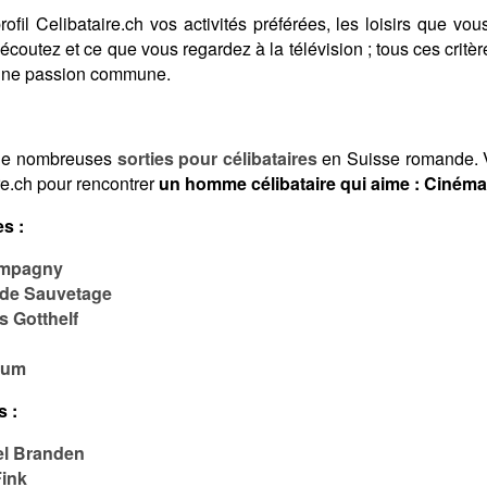
fil Celibataire.ch vos activités préférées, les loisirs que vous
coutez et ce que vous regardez à la télévision ; tous ces crit
 une passion commune.
de nombreuses
sorties pour célibataires
en Suisse romande. V
re.ch pour rencontrer
un homme célibataire qui aime : Cinéma 
s :
ompagny
 de Sauvetage
 Gotthelf
uum
s :
el Branden
Fink