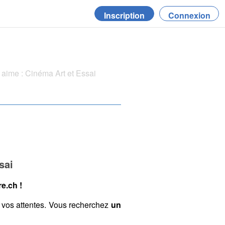
Inscription
Connexion
aime : Cinéma Art et Essai
sai
e.ch !
 vos attentes. Vous recherchez
un