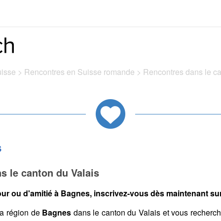
uisse
>
Rencontres en Suisse romande
>
Rencontres dans le c
s
s le canton du Valais
ur ou d'amitié à Bagnes, inscrivez-vous dès maintenant sur 
a région de
Bagnes
dans le canton du Valais et vous recherc