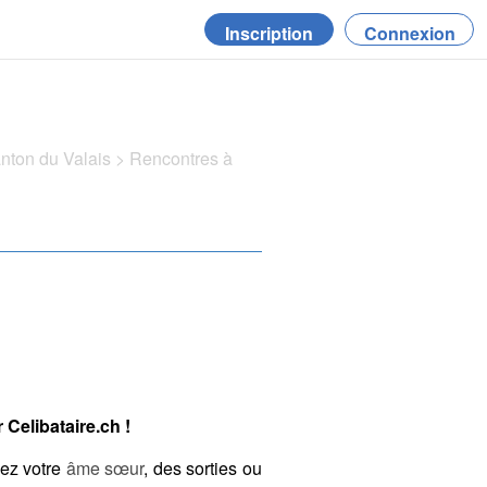
Inscription
Connexion
anton du Valais
>
Rencontres à
Celibataire.ch !
hez votre
âme sœur
, des sorties ou