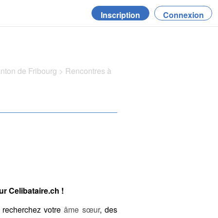
Inscription
Connexion
anton de Fribourg
>
Rencontres à
r Celibataire.ch !
 recherchez votre
âme sœur
, des