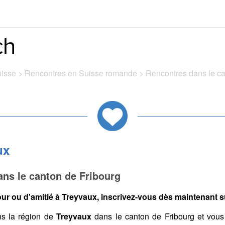
uisse
>
Rencontres en Suisse romande
>
Rencontres dans le c
ux
ns le canton de Fribourg
ur ou d'amitié à Treyvaux, inscrivez-vous dès maintenant su
s la région de
Treyvaux
dans le canton de Fribourg et vous