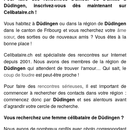
Düdingen, inscrivez-vous dès maintenant sur
Celibataire.ch !
Vous habitez à
Düdingen
ou dans la région de
Düdingen
dans le canton de Fribourg et vous recherchez votre
âme
sœur
, des sorties ou de nouveaux amis ? Vous êtes à la
bonne place !
Celibataire.ch est spécialiste des rencontres sur Internet
depuis 2001. Nous avons des membres de la région de
Düdingen
qui attendent de trouver l'amour… Qui sait, le
coup de foudre
est peut-être proche !
Pour faire des
rencontres sérieuses
, il est important de
commencer à rechercher des contacts dans votre région :
commencez donc par
Düdingen
et ses alentours avant
d’agrandir votre cercle de recherche.
Vous recherchez une femme célibataire de Düdingen ?
Nous avons de nombreux profils avec photo correspondant