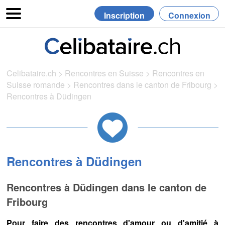
Inscription
Connexion
Celibataire.ch
>
Rencontres en Suisse
>
Rencontres en
Suisse romande
>
Rencontres dans le canton de Fribourg
>
Rencontres à Düdingen
Rencontres à Düdingen
Rencontres à Düdingen dans le canton de
Fribourg
Pour faire des rencontres d'amour ou d'amitié à