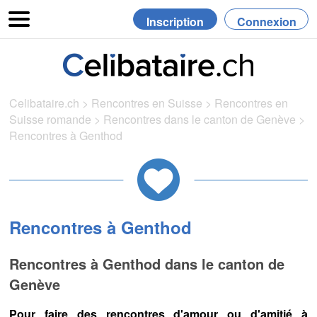
Inscription
Connexion
Celibataire.ch
>
Rencontres en Suisse
>
Rencontres en
Suisse romande
>
Rencontres dans le canton de Genève
>
Rencontres à Genthod
Rencontres à Genthod
Rencontres à Genthod dans le canton de
Genève
Pour faire des rencontres d'amour ou d'amitié à