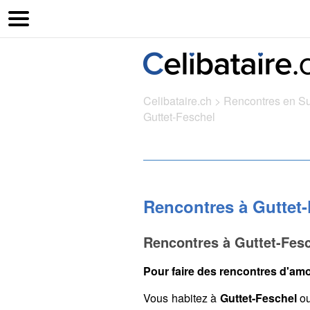
Celibataire.ch
>
Rencontres en S
Guttet-Feschel
Rencontres à Guttet
Rencontres à Guttet-Fesc
Pour faire des rencontres d'amo
Vous habitez à
Guttet-Feschel
ou