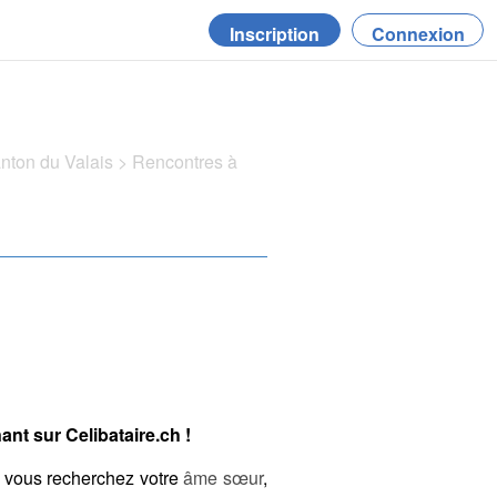
Inscription
Connexion
anton du Valais
>
Rencontres à
nt sur Celibataire.ch !
t vous recherchez votre
âme sœur
,