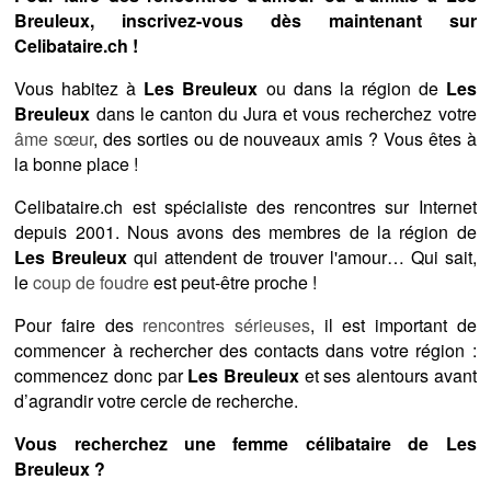
Breuleux, inscrivez-vous dès maintenant sur
Celibataire.ch !
Vous habitez à
Les Breuleux
ou dans la région de
Les
Breuleux
dans le canton du Jura et vous recherchez votre
âme sœur
, des sorties ou de nouveaux amis ? Vous êtes à
la bonne place !
Celibataire.ch est spécialiste des rencontres sur Internet
depuis 2001. Nous avons des membres de la région de
Les Breuleux
qui attendent de trouver l'amour… Qui sait,
le
coup de foudre
est peut-être proche !
Pour faire des
rencontres sérieuses
, il est important de
commencer à rechercher des contacts dans votre région :
commencez donc par
Les Breuleux
et ses alentours avant
d’agrandir votre cercle de recherche.
Vous recherchez une femme célibataire de Les
Breuleux ?