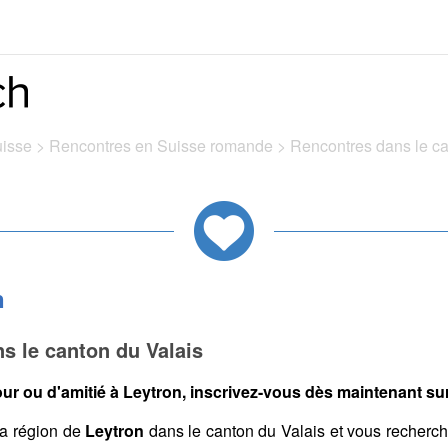
uisse
>
Rencontres en Suisse romande
>
Rencontres dans le c
n
s le canton du Valais
ur ou d'amitié à Leytron, inscrivez-vous dès maintenant sur 
a région de
Leytron
dans le canton du Valais et vous recherc