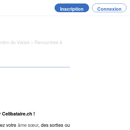
Inscription
Connexion
anton du Valais
>
Rencontres à
Celibataire.ch !
hez votre
âme sœur
, des sorties ou