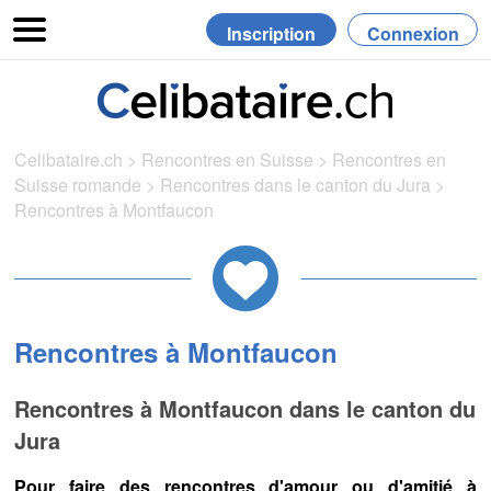
Inscription
Connexion
Celibataire.ch
>
Rencontres en Suisse
>
Rencontres en
Suisse romande
>
Rencontres dans le canton du Jura
>
Rencontres à Montfaucon
Rencontres à Montfaucon
Rencontres à Montfaucon dans le canton du
Jura
Pour faire des rencontres d'amour ou d'amitié à