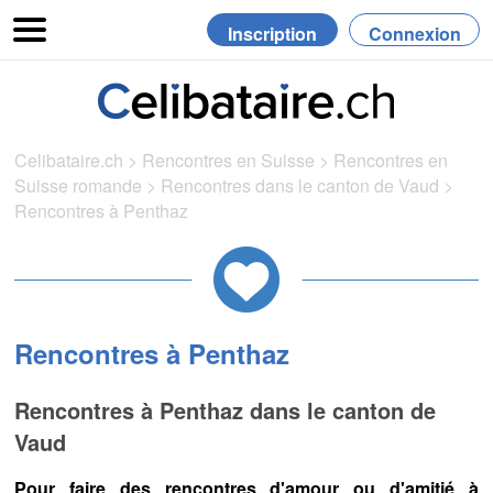
Inscription
Connexion
Celibataire.ch
>
Rencontres en Suisse
>
Rencontres en
Suisse romande
>
Rencontres dans le canton de Vaud
>
Rencontres à Penthaz
Rencontres à Penthaz
Rencontres à Penthaz dans le canton de
Vaud
Pour faire des rencontres d'amour ou d'amitié à