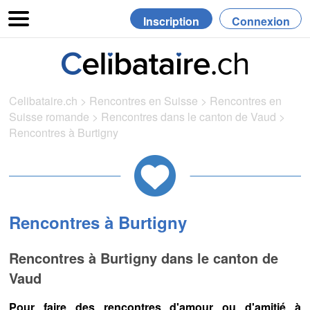
Inscription
Connexion
Celibataire.ch
>
Rencontres en Suisse
>
Rencontres en
Suisse romande
>
Rencontres dans le canton de Vaud
>
Rencontres à Burtigny
Rencontres à Burtigny
Rencontres à Burtigny dans le canton de
Vaud
Pour faire des rencontres d'amour ou d'amitié à