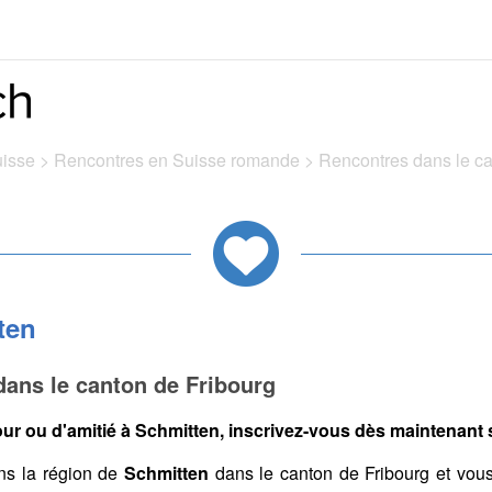
uisse
>
Rencontres en Suisse romande
>
Rencontres dans le c
ten
ans le canton de Fribourg
ur ou d'amitié à Schmitten, inscrivez-vous dès maintenant s
s la région de
Schmitten
dans le canton de Fribourg et vou