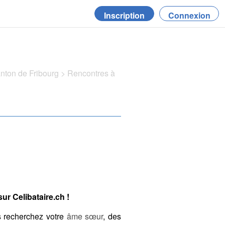
Inscription
Connexion
anton de Fribourg
>
Rencontres à
ur Celibataire.ch !
s recherchez votre
âme sœur
, des