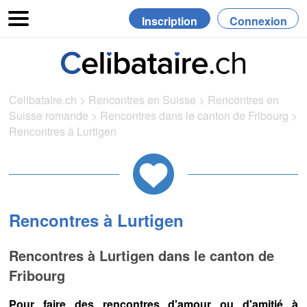
Inscription
Connexion
Celibataire.ch
>
Rencontres en Suisse
>
Rencontres en
Suisse romande
>
Rencontres dans le canton de Fribourg
>
Rencontres à Lurtigen
Rencontres à Lurtigen
Rencontres à Lurtigen dans le canton de
Fribourg
Pour faire des rencontres d'amour ou d'amitié à