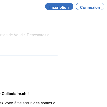
Inscription
Connexion
anton de Vaud
>
Rencontres à
Celibataire.ch !
ez votre
âme sœur
, des sorties ou