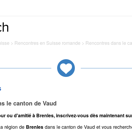
uisse
>
Rencontres en Suisse romande
>
Rencontres dans le c
s
ns le canton de Vaud
ur ou d'amitié à Brenles, inscrivez-vous dès maintenant sur 
la région de
Brenles
dans le canton de Vaud et vous recherch