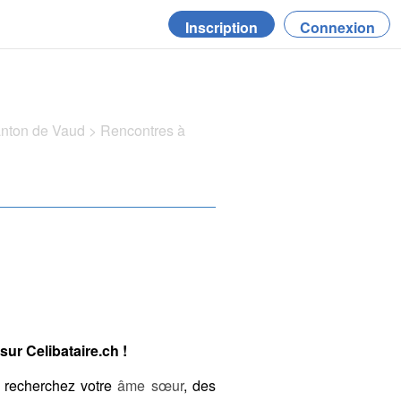
Inscription
Connexion
anton de Vaud
>
Rencontres à
ur Celibataire.ch !
 recherchez votre
âme sœur
, des